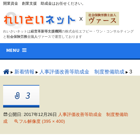
開業資金 創業支援 助成金はお任せください。
れいさいネットは
経営革新等支援機関
の株式会社エフピー・ワン・コンサルティング
と
社会保険労務士法人
ヴァースで運営しております
コ
MENU
ン
テ
ン
新着情報
人事評価改善等助成金 制度整備助成
3
ツ
へ
3
ス
キ
ッ
公開日:
2017年12月26日
人事評価改善等助成金 制度整備助
プ
成
フル解像度 (395 × 400)