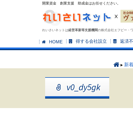
開業資金 創業支援 助成金はお任せください。
れいさいネットは
経営革新等支援機関
の株式会社エフピー・
コ
得する会社設立
返済
HOME
ン
テ
ン
新
ツ
へ
v0_dy5gk
ス
キ
ッ
プ