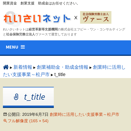
開業資金 創業支援 助成金はお任せください。
れいさいネットは
経営革新等支援機関
の株式会社エフピー・ワン・コンサルティング
と
社会保険労務士法人
ヴァースで運営しております
コ
MENU
ン
テ
ン
新着情報
創業補助金・助成金情報
創業時に活用し
ツ
たい支援事業～松戸市
t_title
へ
ス
t_title
キ
ッ
プ
公開日:
2019年6月7日
創業時に活用したい支援事業～松戸市
フル解像度 (165 × 54)