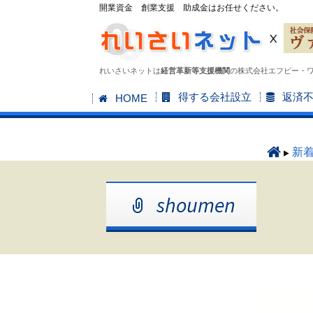
開業資金 創業支援 助成金はお任せください。
れいさいネットは
経営革新等支援機関
の株式会社エフピー・
コ
得する会社設立
返済
HOME
ン
テ
ン
新
ツ
へ
shoumen
ス
キ
ッ
プ