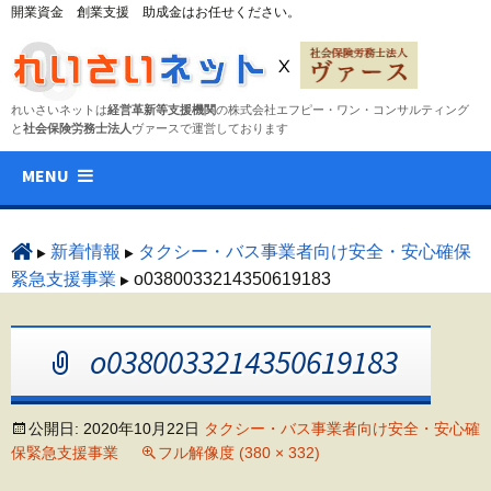
開業資金 創業支援 助成金はお任せください。
れいさいネットは
経営革新等支援機関
の株式会社エフピー・ワン・コンサルティング
と
社会保険労務士法人
ヴァースで運営しております
コ
MENU
ン
テ
ン
新着情報
タクシー・バス事業者向け安全・安心確保
ツ
緊急支援事業
o0380033214350619183
へ
ス
o0380033214350619183
キ
ッ
プ
公開日:
2020年10月22日
タクシー・バス事業者向け安全・安心確
保緊急支援事業
フル解像度 (380 × 332)