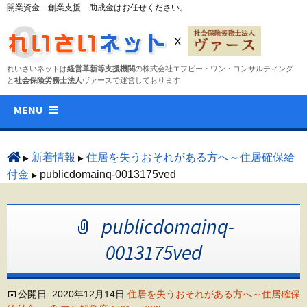
開業資金 創業支援 助成金はお任せください。
れいさいネットは
経営革新等支援機関
の株式会社エフピー・ワン・コンサルティング
と
社会保険労務士法人
ヴァースで運営しております
コ
MENU
ン
テ
ン
新着情報
住居を失うおそれがある方へ～住居確保給
ツ
付金
publicdomainq-0013175ved
へ
ス
publicdomainq-
キ
ッ
0013175ved
プ
公開日:
2020年12月14日
住居を失うおそれがある方へ～住居確保