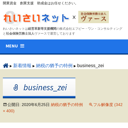
開業資金 創業支援 助成金はお任せください。
れいさいネットは
経営革新等支援機関
の株式会社エフピー・ワン・コンサルティング
と
社会保険労務士法人
ヴァースで運営しております
コ
MENU
ン
テ
ン
新着情報
納税の猶予の特例
business_zei
ツ
へ
business_zei
ス
キ
ッ
公開日:
2020年6月25日
納税の猶予の特例
フル解像度 (342
プ
× 400)