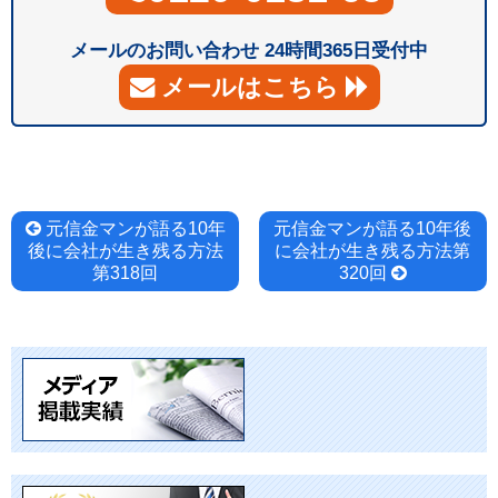
メールのお問い合わせ 24時間365日受付中
メールはこちら
投
元信金マンが語る10年
元信金マンが語る10年後
後に会社が生き残る方法
に会社が生き残る方法第
稿
第318回
320回
ナ
ビ
ゲ
ー