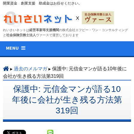
開業資金 創業支援 助成金はお任せください。
れいさいネットは
経営革新等支援機関
の株式会社エフピー・ワン・コンサルティング
と
社会保険労務士法人
ヴァースで運営しております
コ
MENU
ン
テ
ン
過去のメルマガ
保護中: 元信金マンが語る10年後に
ツ
会社が生き残る方法第319回
へ
保護中: 元信金マンが語る10
ス
キ
年後に会社が生き残る方法第
ッ
319回
プ