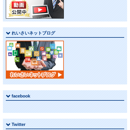
シ
ョ
ン
れいさいネットブログ
facebook
Twitter