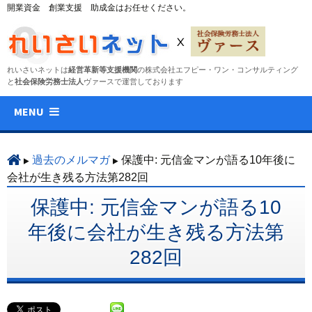
開業資金 創業支援 助成金はお任せください。
れいさいネットは
経営革新等支援機関
の株式会社エフピー・ワン・コンサルティング
と
社会保険労務士法人
ヴァースで運営しております
コ
MENU
ン
テ
ン
過去のメルマガ
保護中: 元信金マンが語る10年後に
ツ
会社が生き残る方法第282回
へ
保護中: 元信金マンが語る10
ス
キ
年後に会社が生き残る方法第
ッ
282回
プ