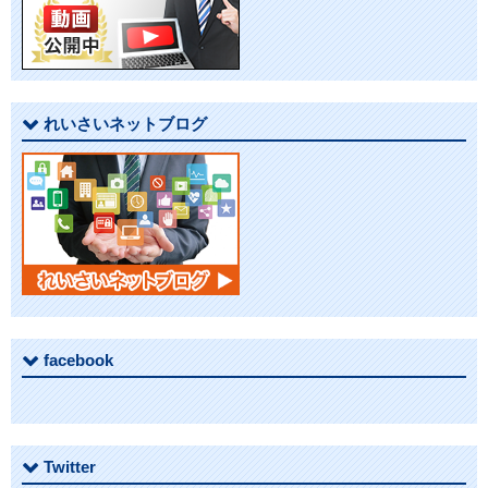
シ
ョ
ン
れいさいネットブログ
facebook
Twitter