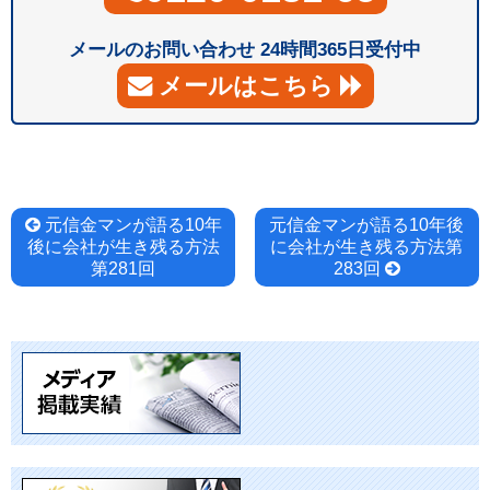
メールのお問い合わせ 24時間365日受付中
メールはこちら
投
元信金マンが語る10年
元信金マンが語る10年後
後に会社が生き残る方法
に会社が生き残る方法第
稿
第281回
283回
ナ
ビ
ゲ
ー