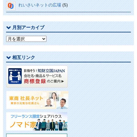
れいさいネットの広場
(5)
月別アーカイブ
月
別
ア
相互リンク
ー
カ
イ
ブ