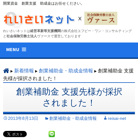
開業資金 創業支援 助成金はお任せください。
れいさいネットは
経営革新等支援機関
の株式会社エフピー・ワン・コンサルティング
と
社会保険労務士法人
ヴァースで運営しております
コ
MENU
ン
テ
ン
新着情報
創業補助金・助成金情報
創業補助金 支援
ツ
先様が採択されました！
へ
創業補助金 支援先様が採択
ス
キ
されました！
ッ
プ
2013年8月13日
創業補助金・助成金情報
reisai-net