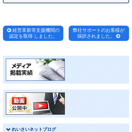
投
経営革新等支援機関の
弊社サポートのお客様が
認定を取得 しました。
採択されました。
稿
ナ
ビ
ゲ
ー
シ
ョ
れいさいネットブログ