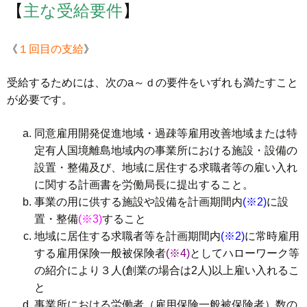
【
主な受給要件
】
《
１回目の支給
》
受給するためには、次のa～ｄの要件をいずれも満たすこと
が必要です。
同意雇用開発促進地域・過疎等雇用改善地域または特
定有人国境離島地域内の事業所における施設・設備の
設置・整備及び、地域に居住する求職者等の雇い入れ
に関する計画書を労働局長に提出すること。
事業の用に供する施設や設備を計画期間内
(※2)
に設
置・整備
(※3)
すること
地域に居住する求職者等を計画期間内
(※2)
に常時雇用
する雇用保険一般被保険者
(※4)
としてハローワーク等
の紹介により３人(創業の場合は2人)以上雇い入れるこ
と
事業所における労働者（雇用保険一般被保険者）数の