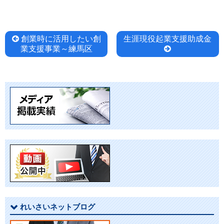
投
創業時に活用したい創
生涯現役起業支援助成金
業支援事業～練馬区
稿
ナ
ビ
ゲ
ー
シ
ョ
れいさいネットブログ
ン