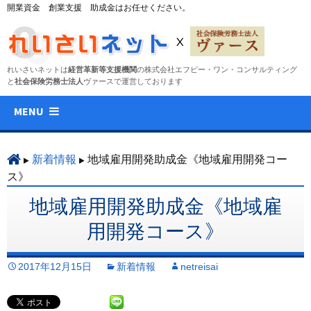
開業資金 創業支援 助成金はお任せください。
れいさいネットは
経営革新等支援機関
の株式会社エフピー・ワン・コンサルティング
と
社会保険労務士法人
ヴァースで運営しております
コ
MENU
ン
テ
ン
新着情報
地域雇用開発助成金《地域雇用開発コー
ツ
ス》
へ
地域雇用開発助成金《地域雇
ス
キ
用開発コース》
ッ
プ
2017年12月15日
新着情報
netreisai