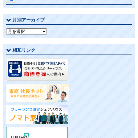
月別アーカイブ
月
別
ア
相互リンク
ー
カ
イ
ブ