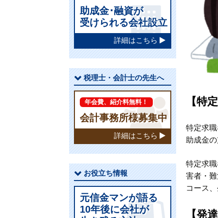
助成金･融資が
受けられる会社設立
詳細はこちら
税理士・会計士の先生へ
【特
年会費、紹介料無料！
会計事務所様募集中
特定求職
詳細はこちら
助成金の
特定求職
お役立ち情報
害者・難
コース、
元信金マンが語る
10年後に会社が
【発