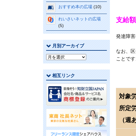
おすすめ本の広場
(10)
支給額
れいさいネットの広場
(5)
発達障害
月別アーカイブ
なお、区
月
ことです
別
ア
相互リンク
ー
カ
イ
対象
ブ
所定
（週