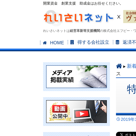
開業資金 創業支援 助成金はお任せください。
れいさいネットは
経営革新等支援機関
の株式会社エフピー・
コ
得する会社設立
返済
HOME
ン
テ
ン
新
ツ
ス
へ
ス
キ
ッ
プ
2019年