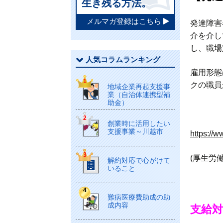
生き残る方法。
メルマガ登録はこちら
発達障害
介を介し
し、職場
人気コラムランキング
雇用形態
クの職員
地域企業再起支援事
業（自治体連携型補
助金）
創業時に活用したい
支援事業～川越市
https://
(厚生労働
解約対応で心がけて
いること
難病医療費助成の助
成内容
支給