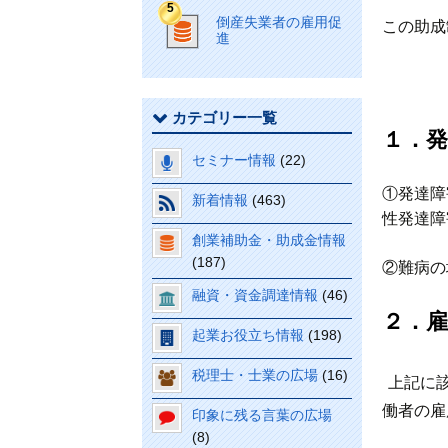
倒産失業者の雇用促
この助成
進
カテゴリー一覧
１．
セミナー情報
(22)
①発達障
新着情報
(463)
性発達障
創業補助金・助成金情報
(187)
②難病の
融資・資金調達情報
(46)
２．雇
起業お役立ち情報
(198)
税理士・士業の広場
(16)
上記に
働者の雇
印象に残る言葉の広場
(8)