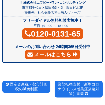
株式会社エフピー･ワン･コンサルティング
東京都千代田区飯田橋3-4-3 坂田ビル3F
(提携先：社会保険労務士法人ヴァース)
フリーダイヤル無料相談実施中！
平日（9：00 ～ 18：00）
0120-0131-65
メールのお問い合わせ 24時間365日受付中
メールはこちら
投
固定資産税・都市計画
業態転換支援（新型コロ
税の減免制度
ナウイルス感染症緊急対
稿
策）事業