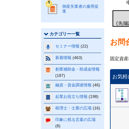
倒産失業者の雇用促
進
カテゴリー一覧
お問
セミナー情報
(22)
新着情報
(463)
固定資産税
創業補助金・助成金情報
(187)
お気軽
融資・資金調達情報
(46)
起業お役立ち情報
(198)
税理士・士業の広場
(16)
印象に残る言葉の広場
(8)