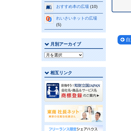
おすすめ本の広場
(10)
れいさいネットの広場
(5)
投
自
月別アーカイブ
稿
月
別
ナ
ア
相互リンク
ー
ビ
カ
イ
ゲ
ブ
ー
シ
ョ