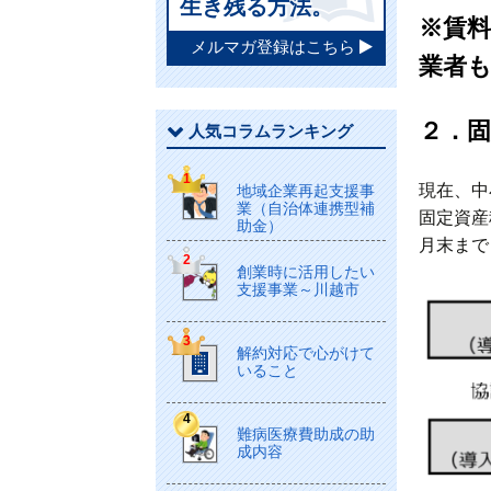
生き残る方法。
※賃
メルマガ登録はこちら
業者
２．
人気コラムランキング
現在、中
地域企業再起支援事
業（自治体連携型補
固定資産
助金）
月末まで
創業時に活用したい
支援事業～川越市
解約対応で心がけて
いること
難病医療費助成の助
成内容