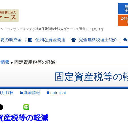
24
ワン・コンサルティングと
社会保険労務士法人
ヴァースで運営しております
不要の助成金
便利な資金調達
完全無料税理士紹介
着情報
固定資産税等の軽減
固定資産税等の
9月17日
新着情報
netreisai
資産税等の軽減