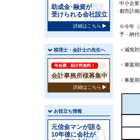
中小企業
助成金･融資が
都市計画
受けられる会社設立
詳細はこちら
※今年（
予・納付
＜減免対
税理士・会計士の先生へ
・事業用
年会費、紹介料無料！
会計事務所様募集中
・事業用
詳細はこちら
お役立ち情報
元信金マンが語る
10年後に会社が