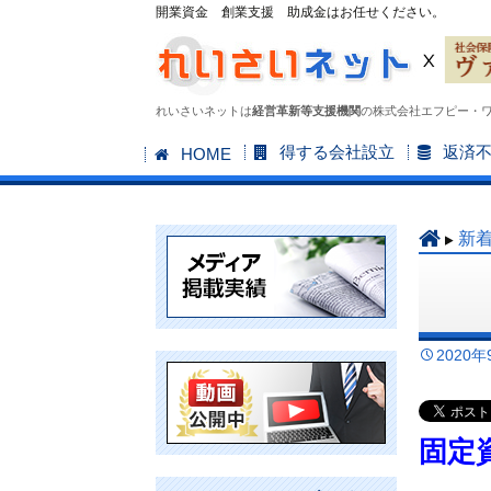
開業資金 創業支援 助成金はお任せください。
れいさいネットは
経営革新等支援機関
の株式会社エフピー・
コ
得する会社設立
返済
HOME
ン
テ
ン
新
ツ
へ
ス
キ
2020年
ッ
プ
固定