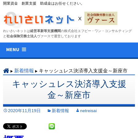
開業資金 創業支援 助成金はお任せください。
れいさいネットは
経営革新等支援機関
の株式会社エフピー・ワン・コンサルティング
と
社会保険労務士法人
ヴァースで運営しております
コ
MENU
ン
テ
ン
新着情報
キャッシュレス決済導入支援金～新座市
ツ
キャッシュレス決済導入支援
へ
ス
金～新座市
キ
ッ
2020年11月19日
新着情報
netreisai
プ