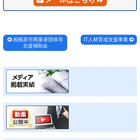
投
相模原市商業者団体等
IT人材育成支援事業
支援補助金
稿
ナ
ビ
ゲ
ー
シ
ョ