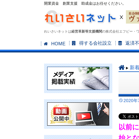
開業資金 創業支援 助成金はお任せください。
れいさいネットは
経営革新等支援機関
の株式会社エフピー・
コ
得する会社設立
返済
HOME
ン
テ
ン
新
ツ
へ
ス
キ
2020年
ッ
プ
以前に
始と