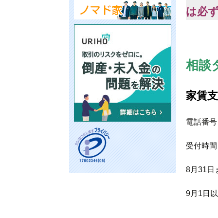
は必
相談
家賃支
電話番号 ：
受付時間 ：
8月31
9月1日