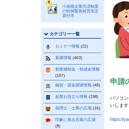
小規模企業共済制度
の特例緊急経営安定
貸付等
カテゴリー一覧
セミナー情報
(22)
新着情報
(463)
創業補助金・助成金情報
(187)
申請
融資・資金調達情報
(46)
起業お役立ち情報
(198)
パソコン
いします
税理士・士業の広場
(16)
https://y
印象に残る言葉の広場
(8)