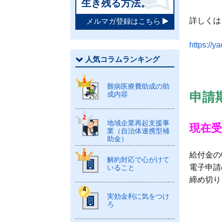
生き残る方法。
詳しくは
メルマガ登録はこちら
https://y
人気コラムランキング
難病医療費助成の助
申請
成内容
地域企業再起支援事
現在
業（自治体連携型補
助金）
給付金の
解約対応で心がけて
電子申請
いること
締め切り
実効金利に気をつけ
ろ