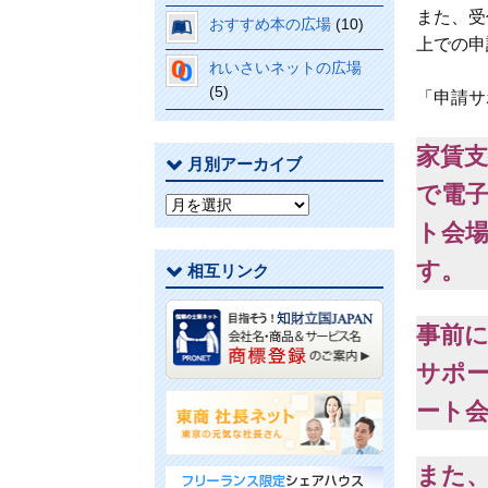
また、受
おすすめ本の広場
(10)
上での申
れいさいネットの広場
(5)
「申請サ
家賃
月別アーカイブ
で電子
月
ト会
別
ア
す。
相互リンク
ー
カ
イ
事前
ブ
サポ
ート
また