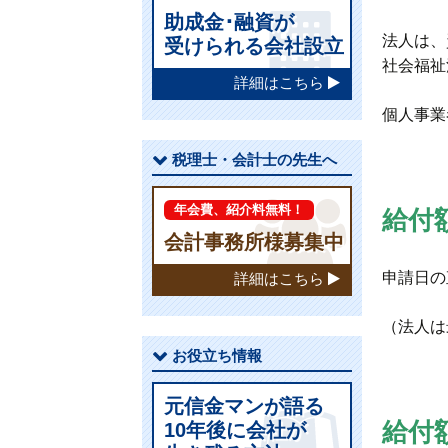
助成金･融資が
法人は、
受けられる会社設立
社会福祉
詳細はこちら
個人事業
税理士・会計士の先生へ
年会費、紹介料無料！
給付
会計事務所様募集中
申請日の
詳細はこちら
（法人は
お役立ち情報
元信金マンが語る
給付
10年後に会社が