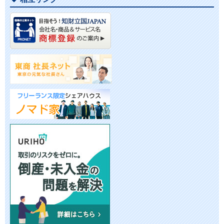
ー
カ
イ
ブ