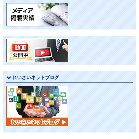
ナ
ビ
ゲ
ー
シ
ョ
れいさいネットブログ
ン