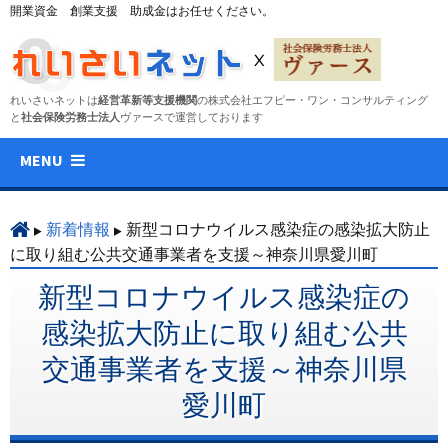
開業資金 創業支援 助成金はお任せください。
れいさいネットは
経営革新等支援機関
の株式会社エフピー・ワン・コンサルティング
と
社会保険労務士法人
ヴァースで運営しております
コ
MENU
ン
テ
ン
新着情報
新型コロナウイルス感染症の感染拡大防止
ツ
に取り組む公共交通事業者を支援～神奈川県愛川町
へ
新型コロナウイルス感染症の
ス
キ
感染拡大防止に取り組む公共
ッ
交通事業者を支援～神奈川県
プ
愛川町