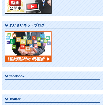
シ
ョ
れいさいネットブログ
ン
facebook
Twitter