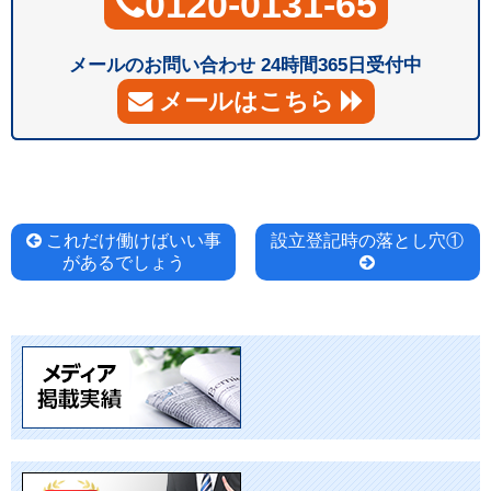
0120-0131-65
メールのお問い合わせ 24時間365日受付中
メールはこちら
投
これだけ働けばいい事
設立登記時の落とし穴①
があるでしょう
稿
ナ
ビ
ゲ
ー