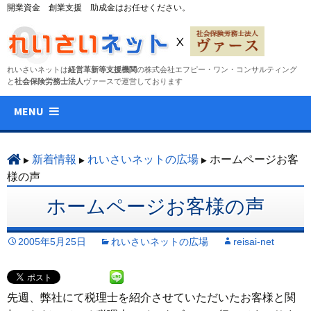
開業資金 創業支援 助成金はお任せください。
れいさいネットは
経営革新等支援機関
の株式会社エフピー・ワン・コンサルティング
と
社会保険労務士法人
ヴァースで運営しております
コ
MENU
ン
テ
ン
新着情報
れいさいネットの広場
ホームページお客
ツ
様の声
へ
ホームページお客様の声
ス
キ
2005年5月25日
れいさいネットの広場
reisai-net
ッ
プ
先週、弊社にて税理士を紹介させていただいたお客様と関