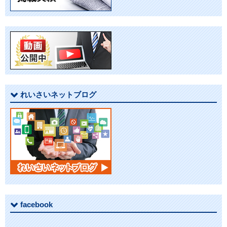
ゲ
ー
シ
ョ
れいさいネットブログ
ン
facebook