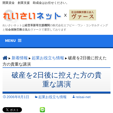
開業資金 創業支援 助成金はお任せください。
れいさいネットは
経営革新等支援機関
の株式会社エフピー・ワン・コンサルティング
と
社会保険労務士法人
ヴァースで運営しております
コ
MENU
ン
テ
ン
新着情報
起業お役立ち情報
破産を2日後に控えた
ツ
方の貴重な講演
へ
破産を2日後に控えた方の貴
ス
キ
重な講演
ッ
プ
2006年8月1日
起業お役立ち情報
reisai-net