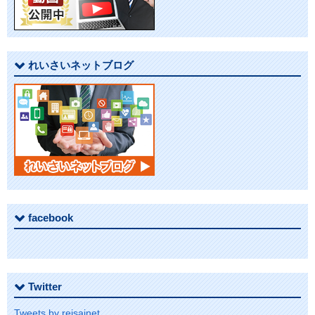
シ
ョ
ン
れいさいネットブログ
facebook
Twitter
Tweets by reisainet