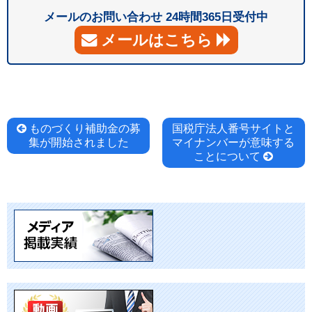
メールのお問い合わせ 24時間365日受付中
メールはこちら
投
ものづくり補助金の募
国税庁法人番号サイトと
集が開始されました
マイナンバーが意味する
稿
ことについて
ナ
ビ
ゲ
ー