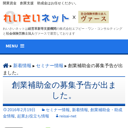
開業資金 創業支援 助成金はお任せください。
れいさいネットは
経営革新等支援機関
の株式会社エフピー・ワン・コンサルティング
と
社会保険労務士法人
ヴァースで運営しております
コ
MENU
ン
テ
ン
新着情報
セミナー情報
創業補助金の募集予告が出
ツ
ました。
へ
創業補助金の募集予告が出ま
ス
キ
した。
ッ
プ
2016年2月19日
セミナー情報
,
新着情報
,
創業補助金・助成
金情報
,
起業お役立ち情報
reisai-net