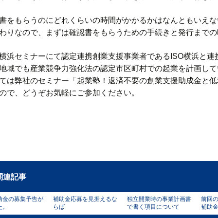
書をもらうのにどれくらいの時間がかかるかはなんともいえな
わりなので、まずは確認書をもらうための手続きと発行までの
横浜セミナーにて認定連携創業支援事業者であるISO横浜と
地域でも産業競争力強化法の認定市区町村での起業を計画して
ては弊社のセミナー「起業塾！返済不要の創業支援助成金と低
ので、どうぞお気軽にご参加ください。
関連記事
助金の募集予告が
補助金応募を見据えるな
独立開業時の事業計画書
前回
た。
らば
で書く項目について
補助