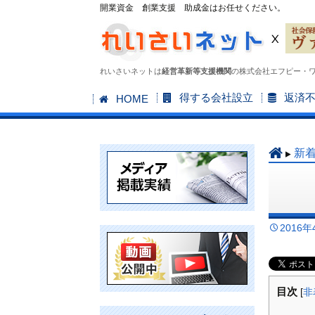
開業資金 創業支援 助成金はお任せください。
れいさいネットは
経営革新等支援機関
の株式会社エフピー・
コ
得する会社設立
返済
HOME
ン
テ
ン
新
ツ
へ
ス
キ
2016年
ッ
プ
目次
[
非