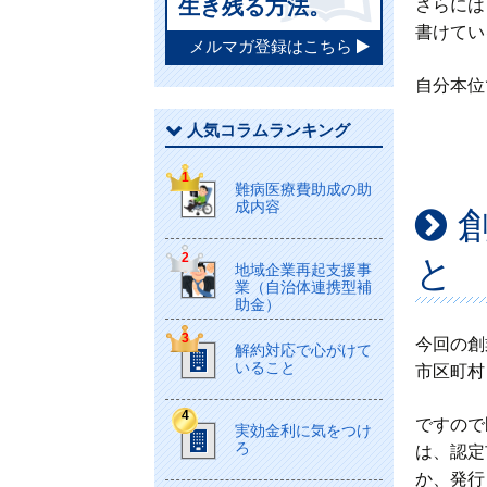
生き残る方法。
さらには
書けてい
メルマガ登録はこちら
自分本位
人気コラムランキング
難病医療費助成の助
成内容
と
地域企業再起支援事
業（自治体連携型補
助金）
今回の創
解約対応で心がけて
いること
市区町村
ですので
実効金利に気をつけ
ろ
は、認定
か、発行