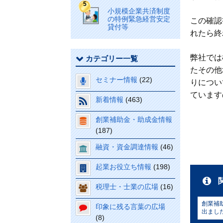
小規模企業共済制度
の特例緊急経営安定
この確認
貸付等
れたら終
弊社では
カテゴリー一覧
たその他
セミナー情報
(22)
りについ
ています
新着情報
(463)
創業補助金・助成金情報
(187)
融資・資金調達情報
(46)
起業お役立ち情報
(198)
税理士・士業の広場
(16)
創業補
印象に残る言葉の広場
出まし
(8)