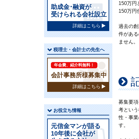
150万
助成金･融資が
150万
受けられる会社設立
詳細はこちら
過去の創
件がある
ません。
税理士・会計士の先生へ
年会費、紹介料無料！
会計事務所様募集中
詳細はこちら
募集要
考という
お役立ち情報
性・事業
元信金マンが語る
す。
10年後に会社が