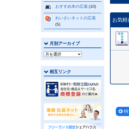
おすすめ本の広場
(10)
れいさいネットの広場
お気軽
(5)
月別アーカイブ
月
別
ア
相互リンク
ー
カ
イ
ブ
投
特
稿