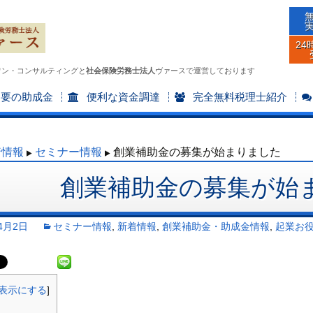
24
ワン・コンサルティングと
社会保険労務士法人
ヴァースで運営しております
不要の助成金
便利な資金調達
完全無料税理士紹介
着情報
セミナー情報
創業補助金の募集が始まりました
創業補助金の募集が始
4月2日
セミナー情報
,
新着情報
,
創業補助金・助成金情報
,
起業お
表示にする
]