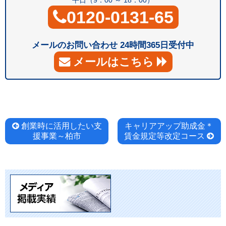
平日（9：00 ～ 18：00）
0120-0131-65
メールのお問い合わせ 24時間365日受付中
メールはこちら
投
創業時に活用したい支
キャリアアップ助成金＊
援事業～柏市
賃金規定等改定コース
稿
ナ
ビ
ゲ