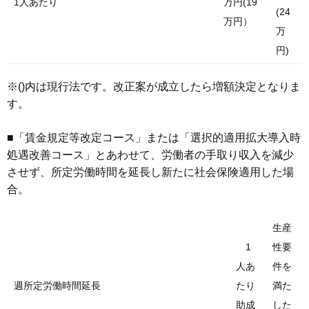
1人あたり
万円(19
(24
万円）
万
円)
※()内は現行法です。改正案が成立したら増額決定となりま
す。
■「賃金規定等改定コース」または「選択的適用拡大導入時
処遇改善コース」とあわせて、労働者の手取り収入を減少
させず、所定労働時間を延長し新たに社会保険適用した場
合。
生産
1
性要
人あ
件を
週所定労働時間延長
たり
満た
助成
した