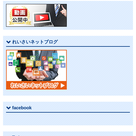
ー
シ
ョ
れいさいネットブログ
ン
facebook