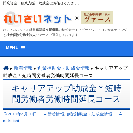
開業資金 創業支援 助成金はお任せください。
れいさいネットは
経営革新等支援機関
の株式会社エフピー・ワン・コンサルティング
と
社会保険労務士法人
ヴァースで運営しております
コ
MENU
ン
テ
ン
新着情報
創業補助金・助成金情報
キャリアアップ
ツ
助成金＊短時間労働者労働時間延長コース
へ
キャリアアップ助成金＊短時
ス
キ
間労働者労働時間延長コース
ッ
プ
2019年4月10日
新着情報
,
創業補助金・助成金情報
netreisai