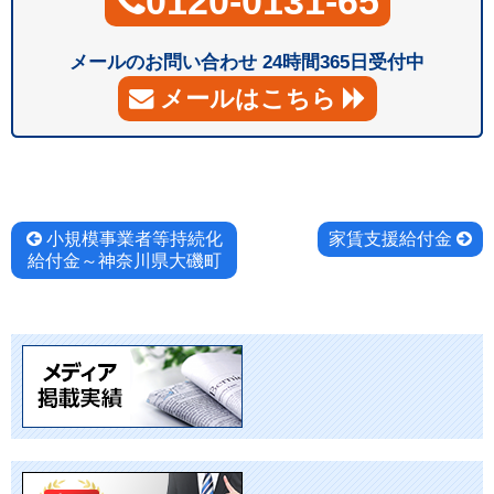
0120-0131-65
メールのお問い合わせ 24時間365日受付中
メールはこちら
投
小規模事業者等持続化
家賃支援給付金
給付金～神奈川県大磯町
稿
ナ
ビ
ゲ
ー