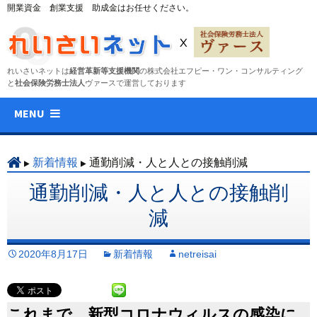
開業資金 創業支援 助成金はお任せください。
れいさいネットは
経営革新等支援機関
の株式会社エフピー・ワン・コンサルティング
と
社会保険労務士法人
ヴァースで運営しております
コ
MENU
ン
テ
ン
新着情報
通勤削減・人と人との接触削減
ツ
通勤削減・人と人との接触削
へ
ス
減
キ
ッ
2020年8月17日
新着情報
netreisai
プ
これまで、新型コロナウィルスの感染に