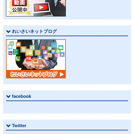
シ
ョ
れいさいネットブログ
ン
facebook
Twitter