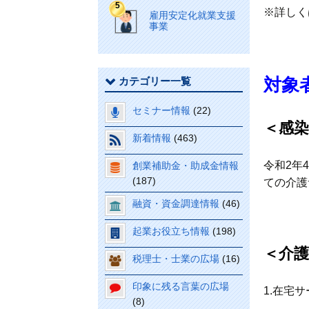
※詳しく
雇用安定化就業支援
事業
対象
カテゴリー一覧
セミナー情報
(22)
＜感
新着情報
(463)
令和2年
創業補助金・助成金情報
(187)
ての介護
融資・資金調達情報
(46)
起業お役立ち情報
(198)
＜介
税理士・士業の広場
(16)
印象に残る言葉の広場
1.在宅
(8)