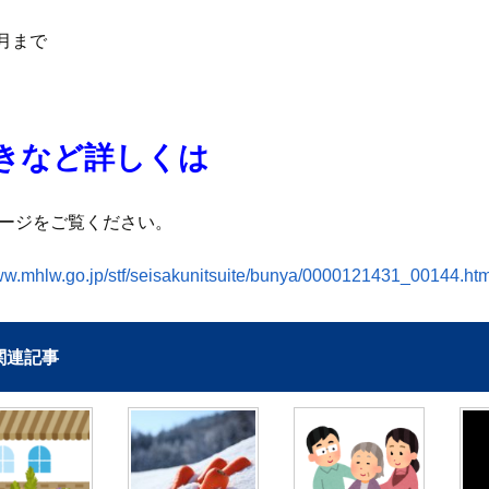
2月まで
きなど詳しくは
ージをご覧ください。
www.mhlw.go.jp/stf/seisakunitsuite/bunya/0000121431_00144.htm
関連記事