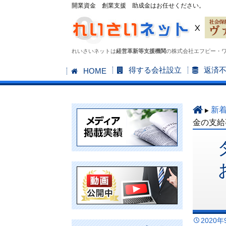
開業資金 創業支援 助成金はお任せください。
れいさいネットは
経営革新等支援機関
の株式会社エフピー・
コ
得する会社設立
返済
HOME
ン
テ
ン
新
ツ
金の支給
へ
ス
キ
ッ
プ
2020年