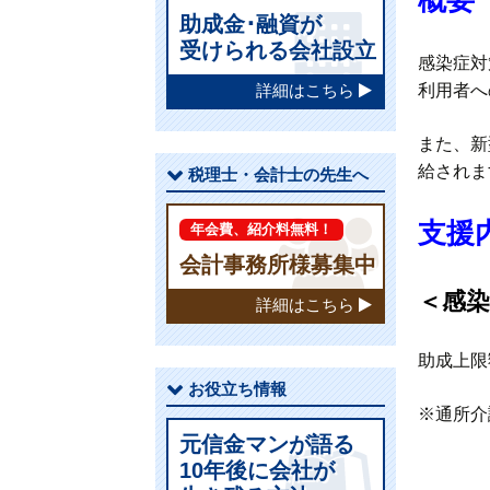
助成金･融資が
受けられる会社設立
感染症対
利用者へ
詳細はこちら
また、新
給されま
税理士・会計士の先生へ
支援
年会費、紹介料無料！
会計事務所様募集中
＜感
詳細はこちら
助成上限
お役立ち情報
※通所介護
元信金マンが語る
10年後に会社が