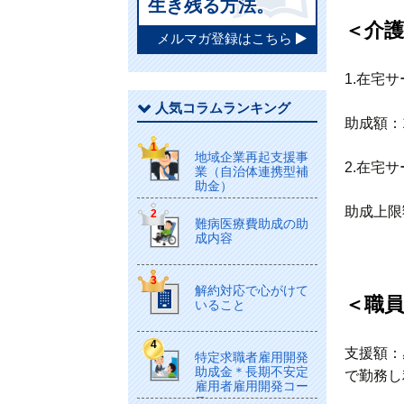
生き残る方法。
＜介
メルマガ登録はこちら
1.在宅
人気コラムランキング
助成額：1
地域企業再起支援事
2.在宅
業（自治体連携型補
助金）
助成上限
難病医療費助成の助
成内容
解約対応で心がけて
＜職
いること
支援額：
特定求職者雇用開発
助成金＊長期不安定
で勤務し
雇用者雇用開発コー
ス