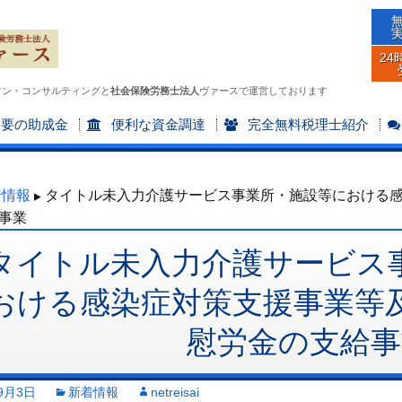
24
ワン・コンサルティングと
社会保険労務士法人
ヴァースで運営しております
不要の助成金
便利な資金調達
完全無料税理士紹介
着情報
タイトル未入力介護サービス事業所・施設等における
事業
タイトル未入力介護サービス
おける感染症対策支援事業等
慰労金の支給事
9月3日
新着情報
netreisai