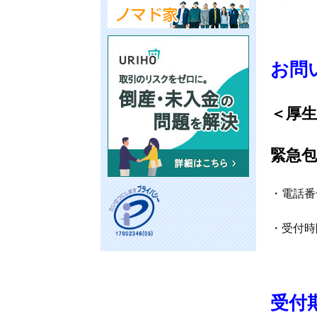
お問
＜厚
緊急
・電話番号
・受付時
受付