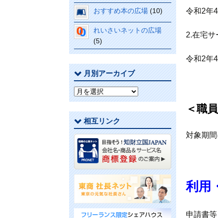
令和2年
おすすめ本の広場
(10)
れいさいネットの広場
2.在宅
(5)
令和2年
月別アーカイブ
月
別
＜職
ア
相互リンク
ー
カ
対象期間
イ
ブ
利用
申請書等