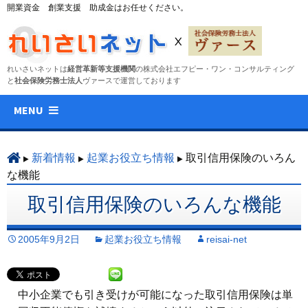
開業資金 創業支援 助成金はお任せください。
れいさいネットは
経営革新等支援機関
の株式会社エフピー・ワン・コンサルティング
と
社会保険労務士法人
ヴァースで運営しております
コ
MENU
ン
テ
ン
新着情報
起業お役立ち情報
取引信用保険のいろん
ツ
な機能
へ
取引信用保険のいろんな機能
ス
キ
2005年9月2日
起業お役立ち情報
reisai-net
ッ
プ
中小企業でも引き受けが可能になった取引信用保険は単