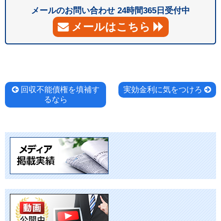
メールのお問い合わせ 24時間365日受付中
メールはこちら
投
回収不能債権を填補す
実効金利に気をつけろ
るなら
稿
ナ
ビ
ゲ
ー