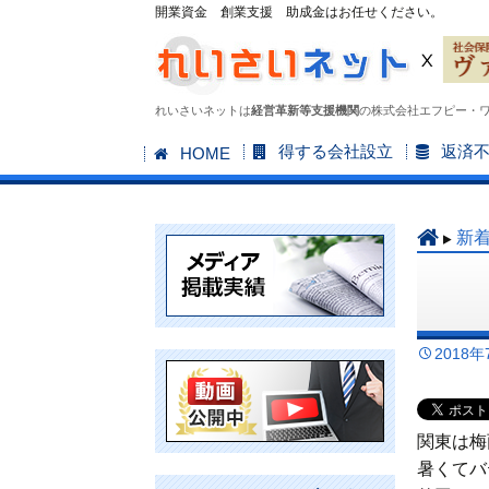
開業資金 創業支援 助成金はお任せください。
れいさいネットは
経営革新等支援機関
の株式会社エフピー・
コ
得する会社設立
返済
HOME
ン
テ
ン
新
ツ
へ
ス
キ
2018年
ッ
プ
関東は梅
暑くてバ