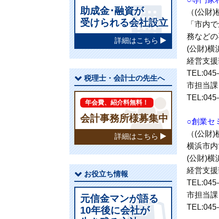
助成金･融資が
（(公財
受けられる会社設立
「市内で
務などの
詳細はこちら
(公財)
経営支援
TEL:045
税理士・会計士の先生へ
市担当課
TEL:045
年会費、紹介料無料！
会計事務所様募集中
○創業セ
（(公財
詳細はこちら
横浜市内
(公財)
経営支援
お役立ち情報
TEL:045
市担当課
元信金マンが語る
TEL:045
10年後に会社が