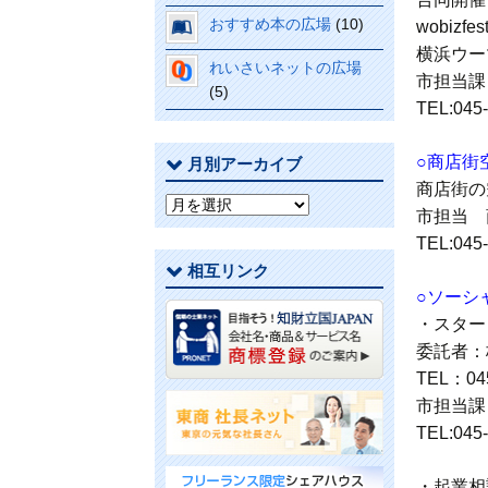
おすすめ本の広場
(10)
wobizfes
横浜ウー
れいさいネットの広場
市担当課
(5)
TEL:045
○商店街
月別アーカイブ
商店街の
月
市担当 
別
TEL:045
ア
相互リンク
ー
○ソーシ
カ
イ
・スター
ブ
委託者：
TEL：045
市担当課
TEL:045
・起業相