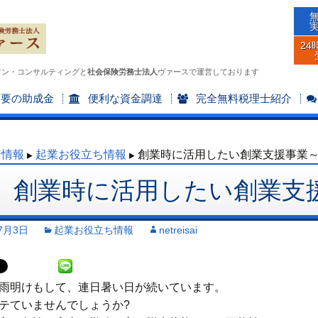
24
ワン・コンサルティングと
社会保険労務士法人
ヴァースで運営しております
不要の助成金
便利な資金調達
完全無料税理士紹介
着情報
起業お役立ち情報
創業時に活用したい創業支援事業
創業時に活用したい創業支
7月3日
起業お役立ち情報
netreisai
雨明けもして、連日暑い日が続いています。
テていませんでしょうか?