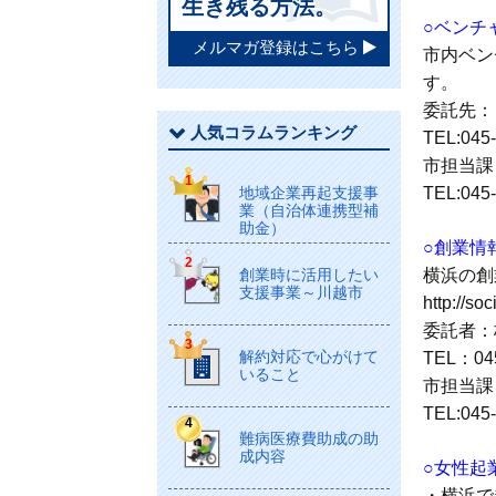
生き残る方法。
○ベンチ
メルマガ登録はこちら
市内ベン
す。
委託先：
人気コラムランキング
TEL:045
市担当課
地域企業再起支援事
TEL:045
業（自治体連携型補
助金）
○創業情
創業時に活用したい
横浜の創
支援事業～川越市
http://soc
委託者：
解約対応で心がけて
TEL：045
いること
市担当課
TEL:045
難病医療費助成の助
成内容
○女性起
・横浜で