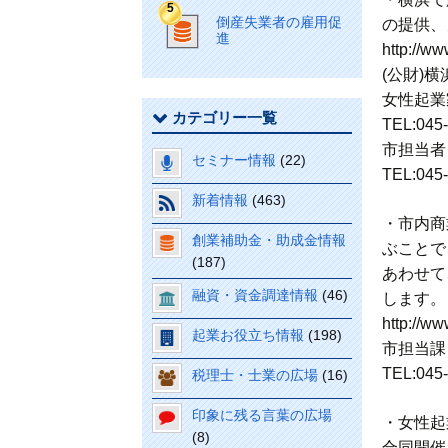
倒産失業者の雇用促
の提供、
進
http://ww
(公財)
女性起業
カテゴリー一覧
TEL:045
市担当者
セミナー情報
(22)
TEL:045
新着情報
(463)
・市内商
創業補助金・助成金情報
ぶことで
(187)
あわせて
融資・資金調達情報
(46)
します。
http://w
起業お役立ち情報
(198)
市担当課
TEL:045
税理士・士業の広場
(16)
印象に残る言葉の広場
・女性起
(8)
合同開催