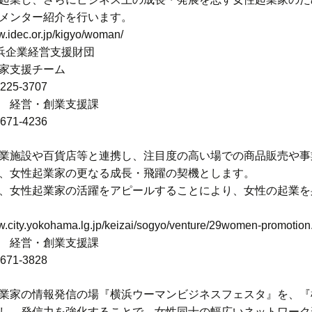
メンター紹介を行います。
w.idec.or.jp/kigyo/woman/
横浜企業経営支援財団
家支援チーム
-225-3707
 経営・創業支援課
-671-4236
業施設や百貨店等と連携し、注目度の高い場での商品販売や事
、女性起業家の更なる成長・飛躍の契機とします。
、女性起業家の活躍をアピールすることにより、女性の起業を
ww.city.yokohama.lg.jp/keizai/sogyo/venture/29women-promotion
 経営・創業支援課
-671-3828
業家の情報発信の場『横浜ウーマンビジネスフェスタ』を、『
し、発信力を強化することで、女性同士の幅広いネットワーク形成を支援し