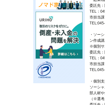
委託先：
TEL：045
市担当課
TEL:045
・ソーシ
ン作成講
※個別サ
委託先：
TEL：045
市担当課
TEL:045
・個別支援
ソーシャ
部人材や
（※選考
委託先：