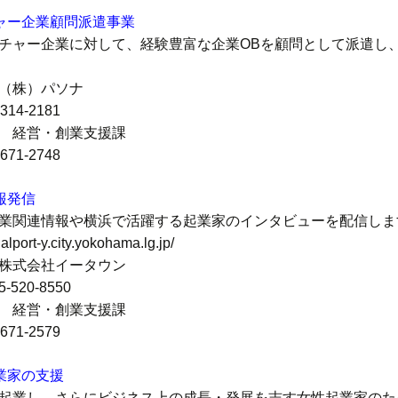
ャー企業顧問派遣事業
チャー企業に対して、経験豊富な企業OBを顧問として派遣し
（株）パソナ
-314-2181
 経営・創業支援課
-671-2748
報発信
業関連情報や横浜で活躍する起業家のインタビューを配信しま
ialport-y.city.yokohama.lg.jp/
株式会社イータウン
-520-8550
 経営・創業支援課
-671-2579
業家の支援
起業し、さらにビジネス上の成長・発展を志す女性起業家のた