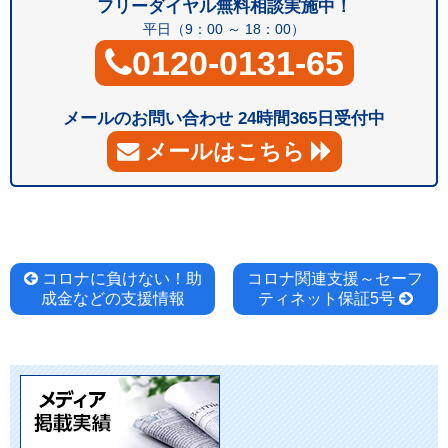
フリーダイヤル無料相談実施中！
平日（9：00 ～ 18：00）
0120-0131-65
メールのお問い合わせ 24時間365日受付中
メールはこちら
投
コロナに負けない！助
コロナ関連支援～セーフ
成金などの支援情報
ティネット保証5号
稿
ナ
ビ