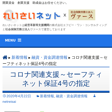
開業資金 創業支援 助成金はお任せください。
れいさいネットは
経営革新等支援機関
の株式会社エフピー・ワン・コンサルティング
と
社会保険労務士法人
ヴァースで運営しております
コ
MENU
ン
テ
ン
新着情報
融資・資金調達情報
コロナ関連支援～セ
ツ
ーフティネット保証4号の指定
へ
コロナ関連支援～セーフティ
ス
キ
ネット保証4号の指定
ッ
プ
2020年4月22日
新着情報
,
融資・資金調達情報
netreisai