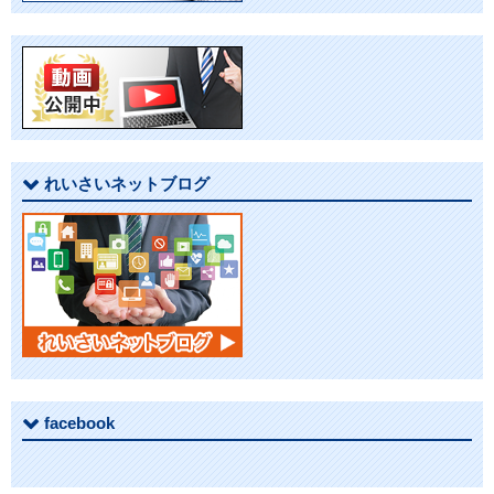
ゲ
ー
シ
ョ
れいさいネットブログ
ン
facebook